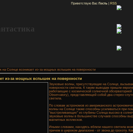
Приветствую Вас
Гость
|
RSS
антастика
к на Солнце возникает из-за мощных вспышек на поверхности
ает из-за мощных вспышек на поверхности
Звуковые волны, присутствующие на Солнце, вызыв
поверхности светила. К таким выводам пришли европе
работающие с космической солнечной обсерваторией S
Observatory), представляющей собой два стерео-спут
светила.
По словам астрономов из американского астрономиче
волны на Солнце также способны усиливаться при по
"выстреливающих" из глубины Солнца высоко в солнеч
звуковые волны в большинстве случаев способны вы
магнитных всплесков.
Иными словами, находясь вблизи нашего светила мож
причем в широком диапазоне - от звона до грохота. К