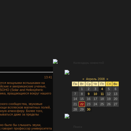
Календарь новостей
13:41
«
Апрель 2008
»
аются мощными вспышками на
Пн
Вт
Ср
Чт
Пт
Сб
Вс
йские и американские ученые,
1
2
3
4
5
6
OHO (Solar and Heliospheric
ника, вращающиеся вокруг нашего
7
8
9
10
11
12
13
14
15
16
17
18
19
20
ского сообщества, звуковые
21
22
23
24
25
26
27
мощи всплесков магнитных полей,
28
29
30
ную атмосферу. Более того,
рываться даже за пределы
но было бы слышать звуки,
Поиск
ак говорит профессор университета