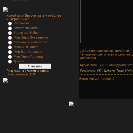
Какой мир Вы считаете наиболее
интересным?
Реальный
Властелин колец
Звездные Войны
Мир Иных Лукъяненко
Забытые королевства
Мельин и Эвиал
До сих пор астрономы полагали, 
Мир Ван-Хельсинга
Теперь же фактически можно говор
Мир Гарри Поттера
диапазона.
Другое
Кроме того, SOHO обнаружил, что 
Результаты
|
Архив опросов
Просмотров: 687 | Добавил:
Тирия
| Рейти
Всего ответов:
159
Всего комментариев:
0