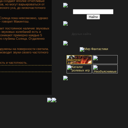
ца создают вполне отчетливые
ов, но могут варьироваться от
ского уха, до низкочастотного
Солнца пока невозможно, однако
- говорит Макинтош.
ает постоянное наличие звуковых
 звуковых колебаний есть и
Друзья сайта
озникают примерно каждые 5
из глубины Солнца. Отдаленно
аружены на поверхности светила.
изводит звуки своего частотного
сть и частотность.