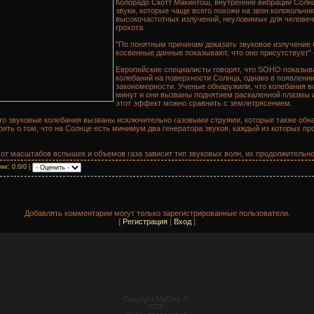
Колорадо Скотт Макинтош, внутренние вибрации Солн
звуки, которые чаще всего похожи на звон колокольчик
высокочастотных излучений, неуловимых для человече
грохота.
"По понятным причинам доказать звуковое излучение 
косвенные данные показывают, что оно присутствует" 
Европейские специалисты говорят, что SOHO показыв
колебаний на поверхности Солнца, однако в появлении
закономерности. Ученые обнаружили, что колебания в
минут и они вызваны поднятием раскаленной плазмы 
этот эффект можно сравнить с землетрясением.
что звуковые колебания вызваны исключительно газовыми струями, которые также обн
ить о том, что на Солнце есть минимум два генератора звуков, каждый из которых про
от масштабов вспышек и объемов газа зависит тип звуковых волн, их продолжительно
нг: 0.0/0 |
Добавлять комментарии могут только зарегистрированные пользователи.
[
Регистрация
|
Вход
]
Copyright MyCorp ©
2026