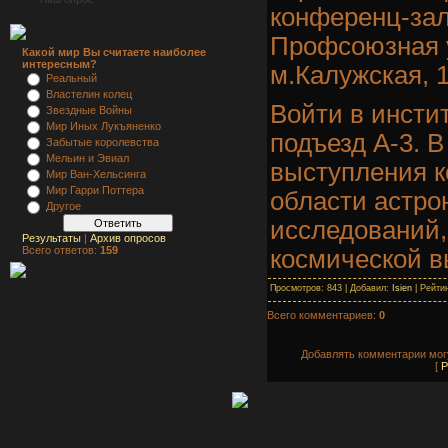
конференц-зал
Профсоюзная у
Какой мир Вы считаете наиболее
интересным?
м.Калужская, 1
Реальный
Властелин колец
Войти в инсти
Звездные Войны
Мир Иных Лукъяненко
подъезд А-3. 
Забытые королевства
Мельин и Эвиал
выступления к
Мир Ван-Хельсинга
Мир Гарри Поттера
области астро
Другое
исследований
Результаты
|
Архив опросов
Всего ответов:
159
космической в
Просмотров: 843 | Добавил:
Isien
| Рейтин
Всего комментариев:
0
Добавлять комментарии могу
[
Р