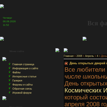
Четверг
Вся ф
06.08.2026
11:52
Меню сайта
Главная
»
2008
»
Апрель
»
4
» День
День открытых дверей 
Главная страница
Все любители
Информация о сайте
Файлы
числе школьн
Интересные статьи
Галерея
День открыты
Форумы и сайты
Космических 
Обратная связь
Игровой форум
который состо
апреля 2008 го
Наш опрос