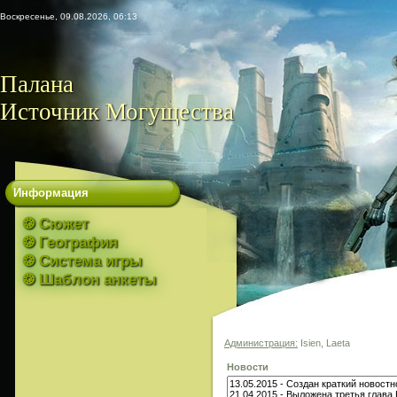
Воскресенье, 09.08.2026, 06:13
Палана
Источник Могущества
Информация
❂ Сюжет
❂ География
❂ Система игры
❂ Шаблон анкеты
Администрация:
Isien, Laeta
Новости