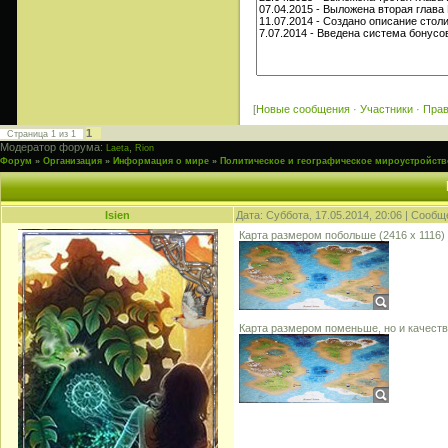
[
Новые сообщения
·
Участники
·
Пра
1
Страница
1
из
1
Модератор форума:
,
Laeta
Rion
Форум
»
Организация
»
Информация о мире
»
Политическое и географическое мироустройств
Isien
Дата: Суббота, 17.05.2014, 20:06 | Сооб
Карта размером побольше (2416 х 1116)
Карта размером поменьше, но и качеств