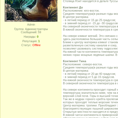
Столица Нэит находится в дельте Туссы
Континент До
Расположение: юго-восток.
Средняя температура(в разные годы мож
В центре материка
- в летний период от 15 до 25 градусов;
- в зимний период от -15 до -30 градусов
Admin
На северной оконечности температура в
Группа: Администраторы
В южной оконечности температура в сре
Сообщений:
59
На севере климат мягкий. Это связано 
Награды:
0
здесь расположена большая часть сельс
Репутация:
1
Ближе к центру материка климат станов
Статус:
Offline
разветвленную систему каналов и озер,
позволяет развивать систему гидроэлек
На южной части континента температура
низких горах мощные ледяные шапки. В п
Континент Тина
Расположние: северо-восток.
Средняя температура(в разные годы мож
В центре материка
- в летний период от 20 до 40 градусов;
- в зимний период от 5 до 15 градусов.
На южной окончности температура в сре
В северной оконечности температура в 
На севере континента проходит горный х
температура значительно ниже, чем на 
верхний слой почв. Горы в высшей точк
Так же в недрах горного хребта пролег
которых проходят теплые морские течен
Центр материка: тропики. Преобладают 
благоприятствующих пышной широколис
Открытые местности находятся в предгор
В южной чатси континента в приморской