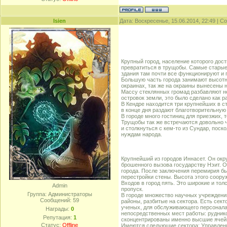
Isien
Дата: Воскресенье, 15.06.2014, 22:49 | 
Крупный город, население которого дост
превратиться в трущобы. Самые старые 
здания там почти все функционируют и 
Большую часть города занимают высотн
окраинах, так же на окраины вынесены 
Массу стеклянных громад разбавляют н
островок земли, это было сделано как 
В Кендре находится три крупнейших в с
в конце дня раздают благотворительную
В городе много гостиниц для приезжих,
Трущобы так же встречаются довольно ч
и столкнуться с кем-то из Сундар, поск
нуждам народа.
Крупнейший из городов Иннасет. Он ок
брошенного вызова государству Нэит. О
города. После заключения перемирия бы
перестройки стены. Высота этого соор
Входов в город пять. Это широкие и тол
Admin
пропуск.
Группа: Администраторы
В городе множество научных учреждений
Сообщений:
59
районы, разбитые на сектора. Есть сект
ученых, для обслуживающего персонала 
Награды:
0
непосредственных мест работы: руднико
Репутация:
1
сконцентрированы именно высшие ячейк
Статус:
Offline
Имеются следующие сектора: Управленц