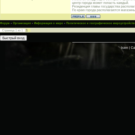
центр города может попасть каждый.
Резиденция главы государства располаг
По краю города располагаются магазины
Форум
»
Организация
»
Информация о мире
»
Политическое и географическое мироустройств
1
Страница
1
из
1
Isien |
Са