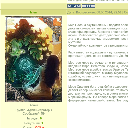
образуют мощные приливы и большие вол
Isien
Дата: Воскресенье, 08.06.2014, 22:51 | 
Мир Палана окутан синими водами велик
даже высокоразвитые цивилизации пока 
классифицировать. Верхние слои изоби
акулы. Рыболовство дает довольно обил
знать и отдельные части морского прос
мутаций.
Океан вблизи континентов становится м
Каси известен подводными вулканами, 
протекает вдоль всего континента До. Э
Мертвое море встречается с течением и
впадин в мире: Велитова Впадина, назва
Мертвое море и добраться до берегов Т
гигантский водоворот, в который унесл
корабль, но эти слухи так и не подтве
экспериментов.
Море Сианнот богато рыбой и водоросля
делает северный берег континента почт
достаточно прохладно, но и очень мног
морской фауны. На севере море более г
флуоресцентными свойствами. Поэтому
Admin
Группа: Администраторы
Сообщений:
59
Награды:
0
Репутация:
1
Статус:
Offline