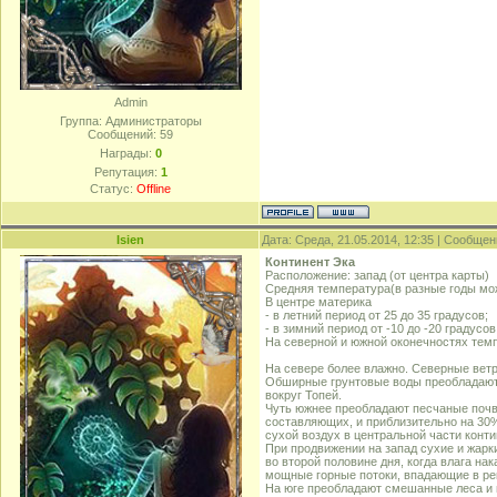
Admin
Группа: Администраторы
Сообщений:
59
Награды:
0
Репутация:
1
Статус:
Offline
Isien
Дата: Среда, 21.05.2014, 12:35 | Сообще
Континент Эка
Расположение: запад (от центра карты)
Средняя температура(в разные годы мож
В центре материка
- в летний период от 25 до 35 градусов;
- в зимний период от -10 до -20 градусов
На северной и южной оконечностях темп
На севере более влажно. Северные ветр
Обширные грунтовые воды преобладают 
вокруг Топей.
Чуть южнее преобладают песчаные почвы
составляющих, и приблизительно на 30%
сухой воздух в центральной части конти
При продвижении на запад сухие и жарк
во второй половине дня, когда влага на
мощные горные потоки, впадающие в рек
На юге преобладают смешанные леса и 