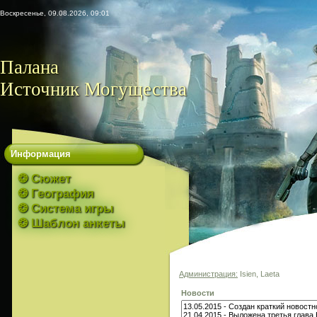
Воскресенье, 09.08.2026, 09:01
Палана
Источник Могущества
Информация
❂ Сюжет
❂ География
❂ Система игры
❂ Шаблон анкеты
Администрация:
Isien, Laeta
Новости