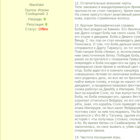
12. Отличительные внешние черты
Mand'alor
Тело заковано в мандалорианскую броню
Группа: Игроки
прочности не стоит говорить), броня на
Сообщений:
3
На спине присутствует реактивный ране
кожа, коротко стриженные волосы.
Награды:
0
Репутация:
0
13. Краткая биографическая справка
Боба был рожден на Камино. Его биологи
Статус:
Offline
как Данго создал Бобу как свого сына.
его отцом и джедаем. Боба и Джанго су
Винду. С тех пор он стал ненавидеть дж
Геонозиса. О том, что Боба дальше мало
отправился к Дарту Тиранусу, но тот ис
Повстанцев Боба сбежал, и, использовав
ним ожесточенную битву. Победив Боба, 
ранее он встретился с генералом Гриву
повреждён и Боба посадил его на одну и
перекрасил свою броню в зелёный цвет 
отца, Боба ждал его в комнате канцлера 
совершенно летним по окончании войны к
него родилась дочь, но все же он броси
найти живую голову, и когда он нашел э
джедаев», и продемонстрировал фехтова
снова работал на Джаббу и Империю. По
был на корабле Соло, но Хан выпустил 
Боба, но Боба опередил его, однако Фет
аэропорт отчитаться Вейдеру, но его си
уйти, зная, что корабль Соло приведёт е
атаки Имперцев, он был нанят Вейдером,
поэтому смог за ним последовать. На Б
сразиться с Иго-88 у Татуина, одолев ег
история с «ты получишь столько, сколь
и Ко. Во время битвы со Скайвокером, 
закончилась, он смог выжить и, убив са
очередного заказа.
14. Частота посещения игры.