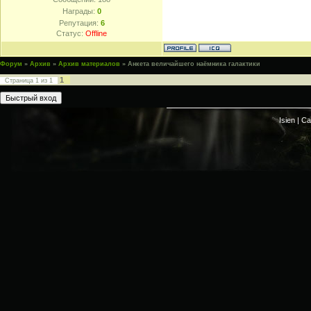
Награды:
0
Репутация:
6
Статус:
Offline
Форум
»
Архив
»
Архив материалов
»
Анкета величайшего наёмника галактики
1
Страница
1
из
1
Isien |
Са