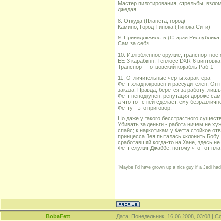
Мастер пилотирования, стрельбы, взло
джедая.
8. Откуда (Планета, город)
Камино, Город Типока (Типока Сити)
9. Принадлежность (Старая Республика, 
Сам за себя
10. Излюбленное оружие, транспортное 
ЕЕ-3 карабинн, Тенлосс DXR-6 винтовка,
Транспорт – отцовский корабль Раб-1
11. Отличительные черты характера
Фетт хладнокровен и рассудителен. Он 
заказа. Правда, берется за работу, лиш
Фетт неподкупен: репутация дороже само
а что тот с ней сделает, ему безразличн
Фетту - это приговор.
Но даже у такого бесстрастного существ
Убивать за деньги - работа ничем не ху
спайс; к наркотикам у Фетта стойкое от
принцесса Лея пыталась склонить Бобу 
сработавший когда-то на Хане, здесь не 
Фетт служит Джаббе, потому что тот пла
"Maybe I'd have grown up a nice guy if a Jedi hadn
BobaFett
Дата: Понедельник, 16.06.2008, 03:08 | 