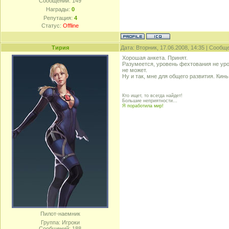
Сообщений:
149
Награды:
0
Репутация:
4
Статус:
Offline
Тирия
Дата: Вторник, 17.06.2008, 14:35 | Сооб
Хорошая анкета. Принят.
Разумеется, уровень фехтования не уро
не может.
Ну и так, мне для общего развития. Кин
Кто ищет, то всегда найдет!
Большие неприятности...
Я поработила мир!
Пилот-наемник
Группа: Игроки
Сообщений:
188