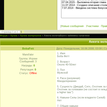
[
Новые сообщения
·
Участники
·
Пра
1
Страница
1
из
1
Форум
»
Архив
»
Архив материалов
»
Анкета величайшего наёмника галактики
Анкета вел
BobaFett
Дата: Понедельник, 16.06.2008, 03:08 | 
1. Имя
Mand'alor
Боба Фетт
Группа: Игроки
Сообщений:
3
2. Возраст
Около 40-50лет
Награды:
0
Репутация:
0
3. Пол
Мужской
Статус:
Offline
4. Раса (разумная)
Мандалорианин
5. Сущность (Джедай, Ситх, Охотник за г
Охотник за головами (не состоит в гильдии
a higher law.")
6. Навыки Силы (если владеете Силой)
Нет
7. Общие навыки