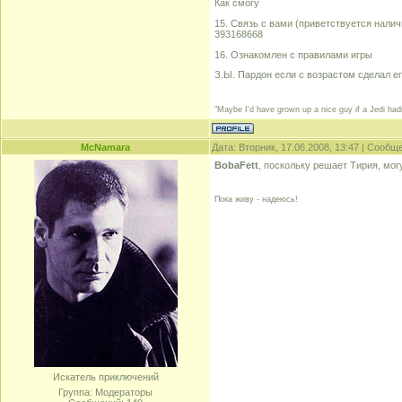
Как смогу
15. Связь с вами (приветствуется нали
393168668
16. Ознакомлен с правилами игры
З.Ы. Пардон если с возрастом сделал е
"Maybe I'd have grown up a nice guy if a Jedi hadn
McNamara
Дата: Вторник, 17.06.2008, 13:47 | Сооб
BobaFett
, поскольку решает Тирия, могу
Пока живу - надеюсь!
Искатель приключений
Группа: Модераторы