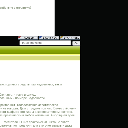
(действие завершено)
нспортных средств, как надземных, так и
то нанял - тому и служу.
юбленными по мере надобности.
рамов нет. Телосложение атлетическое.
 не говорит. Да и с трудом помнит. Кто-то стёр ему
 агент мафиозного клана в корпоративном секторе.
е практически в любой компании. А изрядная доля
– Мстители. О них практически никто не знает,
овались, но предпочитали этого не делать и даже