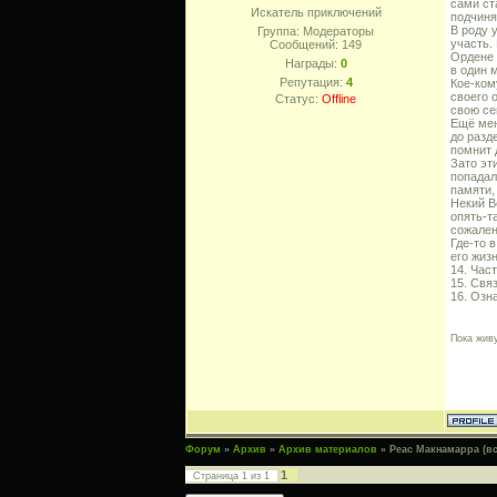
сами ст
Искатель приключений
подчиня
В роду 
Группа: Модераторы
участь.
Сообщений:
149
Ордене 
Награды:
0
в один 
Репутация:
4
Кое-ком
своего 
Статус:
Offline
свою се
Ещё мен
до разд
помнит 
Зато эт
попадал
памяти,
Некий В
опять-т
сожален
Где-то 
его жиз
14. Час
15. Свя
16. Озн
Пока живу
Форум
»
Архив
»
Архив материалов
»
Реас Макнамарра (вс
1
Страница
1
из
1