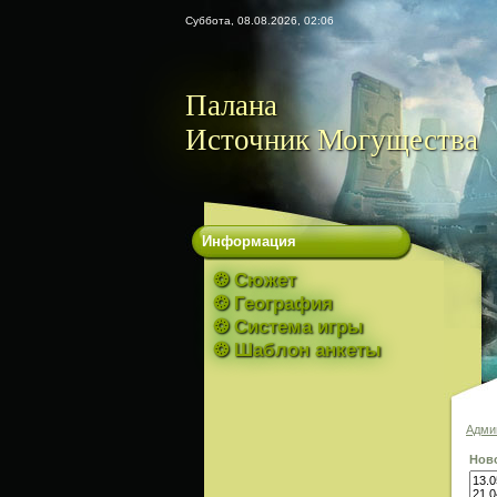
Суббота, 08.08.2026, 02:06
Палана
Источник Могущества
Информация
❂ Сюжет
❂ География
❂ Система игры
❂ Шаблон анкеты
Адми
Нов