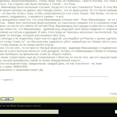
арались проконтролировать, чтобы такая Тень не появилась. Просто потому, что Тени 
ться. Так странно они были связаны с Силой – эти Тени.
у Макнамарр было несколько случаев, когда кто-то из них становился Тенью. И отец Ма
 И решил вообще не давать ему повода понять, что он форсьюзер. Но это было неправ
– он был бы готов к тому, чтобы сопротивляться и не стать Тенью. Тем более, что на 
момент, поддавшись, становятся такими – и всё.
у доподлинно известно, что отец Макнамарры (полное имя - Реас Макнамарра - но он 
отца - Эвин) был латентным форсьюзером, но тщательно скрывал это и отказался отда
мью, но после его гибели 10-летний Реас Макнамарра был продан в рабство и следы ег
ее известно, что Макнамарры - древний род, ведущий своё происхождение от знаме
еления на ситхов и джедаев. И нить этого рода не терялась несколько тысячелетий. 
даже те легенды, которые рассказывал ему отец.
и легенды и их подоплёку знает кое-кто другой, охотящийся за Реасом с целью сделать
ся этому "кому-то", но оба раза ему удавалось уйти: первый раз он сбежал чисто случ
 чтобы впредь он не представлял угрозу.
онс (то-ли ситх, то-ли просто тёмный форсьюзер), задержав Макнамарру и подвергнув е
аки не успел воспользоваться этой догадкой, потому что Макнамарра сбежал в очередно
ию погибшего на финальном этапе их общего побега.
в своих странствиях ещё до столкновения с Вонсом, но после того, как его лишили пам
нь начала приобретать какой-то более определённый смысл...
тота посещения игры: предполагаю, каждый день, но как получится - не знаю.
зь с вами: 489641945.
акомлены с правилами игры? Да.
 - надеюсь!
Сообщ
ё тот же Мак)
(Корректирую анкету)