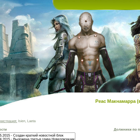
Реас Макнамарра (в
нистрация:
Isien, Laeta
ости
Должники по п