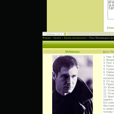
[
Нов
1
Страница
1
из
1
Форум
»
Архив
»
Архив материалов
»
Реас Макнамарра (вс
McNamara
Дата: Пя
1. Ник:
2. Возра
3. Пол: 
4. Раса
5. Сущн
6. Навы
7. Общи
космиче
8. От ку
9. Прин
10. Изл
11. Отл
12. Отл
13. Кра
память.
Его уме
бесстра
в галак
потому 