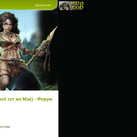
Домашняя
сё тот же Мак) - Форум
остам