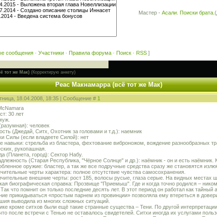
Мастер -
Асали. Поиски брата.
ые сообщения
·
Участники
·
Правила форума
·
Поиск
·
RSS
]
ё тот же Мак)
(Корректирую анкету)
Реас Макнамарра (всё тот же Мак)
тница, 18.04.2008, 18:35 | Сообщение #
1
 McNamara
ст: 30 лет
муж.
 (разумная): человек
ость (Джедай, Ситх, Охотник за головами и т.д.): наемник
ки Силы (если владеете Силой): нет
е навыки: стрельба из бластера, фехтование виброножом, вождение разнообразных тра
ских, рукопашная.
да (Планета, город): Сектор Набу.
адлежность (Старая Республика, "Чёрное Солнце" и др.): наёмник - он и есть наёмник. К
юбленное оружие: бластер, а так же все подручные средства сразу же становятся изл
ичительные черты характера: полное отсутствие чувства самосохранения.
ичительные внешние черты: рост 185, волосы русые, глаза серые. На видных местах ш
ткая биографическая справка: Прозвище "Приемыш". Где и когда точно родился – никому
 Так что помнит он только последние десять лет. В этот период он работал как тайный
ние прикидываться «простым парнем из провинции» позволяла ему втереться в довери
шия выводила из многих сложных ситуаций.
тике кроме ситхов были ещё такие странные существа – Тени. По другой интерпретации 
что после встречи с Тенью не оставалось свидетелей. Ситхи иногда их услугами польз