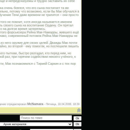
ещё и непредсказуемы и трудно заставить их себе
ка очень боялся, что его сына постигнет та же
ильно, потому что возможно, если бы Мак обучался в
обучение Тени даже времени не тратится – они просто
этого не помнит, хотя иногда называется именем
ть своего сына на воспитание Ордену. Он прятал
о на долгое время затерялись.
нитого форсьюзера Рейна Мак-Намарры, жившего ещё
Однако, современный потомок Рейна Мак-Намарры не
 из него оружие для своих целей. Дважды Мак почти
айно, во второй - ему помогли, но поспешили лишить
го пыткам, быстро разгадал, кто перед ним, но
й раз, при горячем содействии некоего учёного, к
яти, Мак познакомился с Тирией Саркин и с тех пор
McNamara
ение отредактировал
-
Пятница, 18.04.2008, 18:39