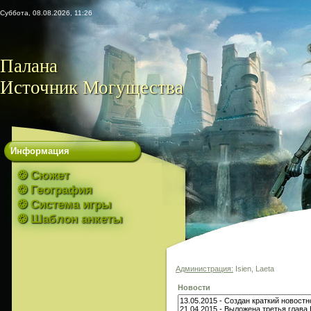
Суббота, 08.08.2026, 11:26
Палана
Источник Могущества
Информация
❂ Сюжет
❂ География
❂ Система игры
❂ Шаблон анкеты
Администрация:
Isien, Laeta
Новости