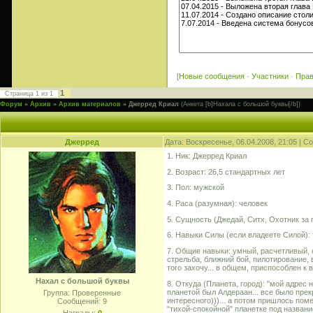
[
Новые сообщения
·
Участники
·
Пра
1
Страница
1
из
1
Форум
»
Архив
»
Архив материалов
»
Джерред Криал
(Анкета [b]Нахала с большой буквы[/b])
Джерред
Дата: Воскресенье, 06.04.2008, 21:05 | 
1. Ник: Джерред Криал
2. Возраст: 26,5 стандартных лет
3. Пол: мужской
4. Раса (разумная): человек
5. Сущность (Джедай, Ситх, Охотник за 
6. Навыки Силы (если владеете Силой): 
7. Общие навыки: умный, расчетливый, с
стрельба, ближний бой, пилотирование, 
того захочу... в общем, приспособлен к
Нахал с большой буквы
8. Откуда (Планета, город): "мой адрес 
планетой был Алдераан... все было прек
Группа: Проверенные
интересного)))... а потом пришлось пом
Сообщений:
9
"тихой-спокойной" планетке под назван