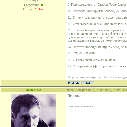
Награды:
0
9. Принадлежность (Старая Республика, 
Репутация:
0
Статус:
Offline
10. Излюбленное оружие: слово, ум, бла
11. Отличительные черты характера: ли
12. Отличительные внешние черты: выс
13. Краткая биографическая справка: с 
хорошо раскрывшихся в моей личности, 
одной малоизвестной для общественности
организации, и теперь вот уже несколько
14. Частота посещения игры: часто, по н
15. ICQ 443600449
16. С правилами игры ознакомлен
17. Изображение (фото, рисунок и т.п.) 
Добро всегда побеждает зло. Значит кто победил
McNamara
Дата: Воскресенье, 06.04.2008, 23:04 | 
Приняты.
Пока живу - надеюсь!