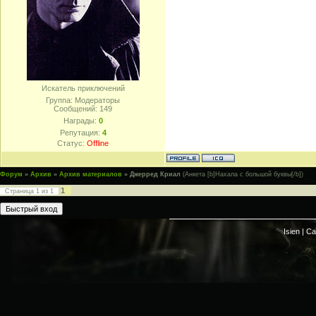
Искатель приключений
Группа: Модераторы
Сообщений:
149
Награды:
0
Репутация:
4
Статус:
Offline
Форум
»
Архив
»
Архив материалов
»
Джерред Криал
(Анкета [b]Нахала с большой буквы[/b])
1
Страница
1
из
1
Isien |
Са