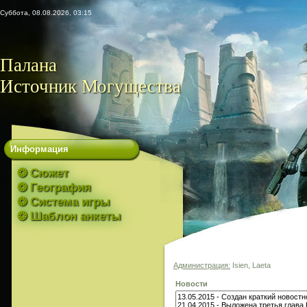
Суббота, 08.08.2026, 03:15
Палана
Источник Могущества
Информация
❂ Сюжет
❂ География
❂ Система игры
❂ Шаблон анкеты
Администрация:
Isien, Laeta
Новости