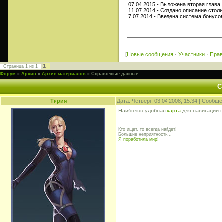
[
Новые сообщения
·
Участники
·
Пра
1
Страница
1
из
1
Форум
»
Архив
»
Архив материалов
»
Справочные данные
С
Тирия
Дата: Четверг, 03.04.2008, 15:34 | Сообщ
Наиболее удобная
карта
для навигации п
Кто ищет, то всегда найдет!
Большие неприятности...
Я поработила мир!