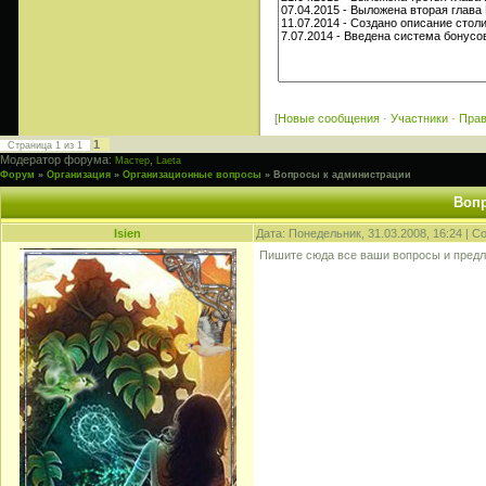
[
Новые сообщения
·
Участники
·
Пра
1
Страница
1
из
1
Модератор форума:
,
Мастер
Laeta
Форум
»
Организация
»
Организационные вопросы
»
Вопросы к администрации
Вопр
Isien
Дата: Понедельник, 31.03.2008, 16:24 | 
Пишите сюда все ваши вопросы и предл