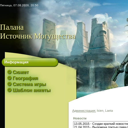
Пятница, 07.08.2026, 20:50
Палана
Источник Могущества
Информация
❂ Сюжет
❂ География
❂ Система игры
❂ Шаблон анкеты
Администрация:
Isien, Laeta
Новости