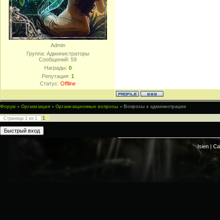
Admin
Группа: Администраторы
Сообщений:
59
Награды:
0
Репутация:
1
Статус:
Offline
Форум
»
Организация
»
Организационные вопросы
»
Вопросы к администрации
1
Страница
1
из
1
Isien |
Са