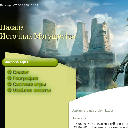
Пятница, 07.08.2026, 02:04
Палана
Источник Могущества
Информация
❂ Сюжет
❂ География
❂ Система игры
❂ Шаблон анкеты
Администрация:
Isien, Laeta
Новости