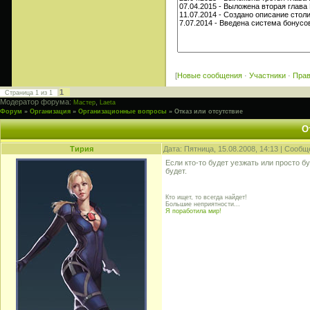
[
Новые сообщения
·
Участники
·
Пра
1
Страница
1
из
1
Модератор форума:
,
Мастер
Laeta
Форум
»
Организация
»
Организационные вопросы
»
Отказ или отсутствие
О
Тирия
Дата: Пятница, 15.08.2008, 14:13 | Сооб
Если кто-то будет уезжать или просто б
будет.
Кто ищет, то всегда найдет!
Большие неприятности...
Я поработила мир!