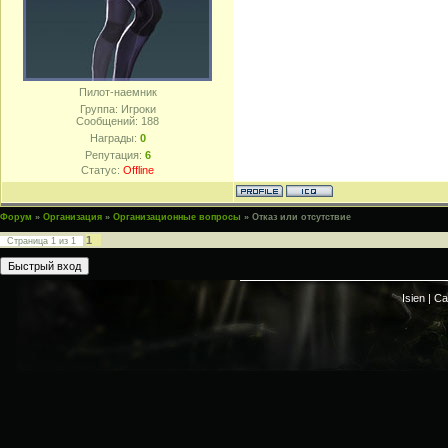
Пилот-наемник
Группа: Игроки
Сообщений:
188
Награды:
0
Репутация:
6
Статус:
Offline
Форум
»
Организация
»
Организационные вопросы
»
Отказ или отсутствие
1
Страница
1
из
1
Isien |
Са