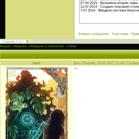
[
Новые сообщения
·
Участники
·
Пра
1
Страница
1
из
1
Форум
»
Общение
»
Конкурсы и творчество
»
Стихи
Isien
Дата: Вторник, 25.09.2007, 11:42 | Сообщ
***