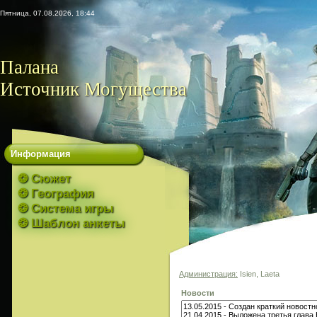
Пятница, 07.08.2026, 18:44
Палана
Источник Могущества
Информация
❂ Сюжет
❂ География
❂ Система игры
❂ Шаблон анкеты
Администрация:
Isien, Laeta
Новости