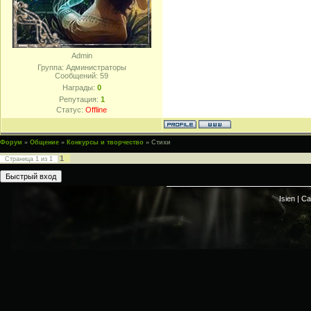
Admin
Группа: Администраторы
Сообщений:
59
Награды:
0
Репутация:
1
Статус:
Offline
Форум
»
Общение
»
Конкурсы и творчество
»
Стихи
1
Страница
1
из
1
Isien |
Са