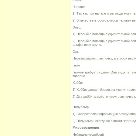
Человек
1) Так как при начале игры люди могут 
2) В качестве второго класса человек вы
Эльф
1) Первый с помощью удивительной ловк
2) Первый с помощью удивительной лов
эльфы всех круче.
Орк
Первый держит лампочку, а второй вкру
Гном
Гномов требуется двое. Они видят в тем
таверне.
Хоббит
1) Хоббит делает бросок на удачу, и ла
2) Два хоббита вместе несут лампочку 
Полуэльф
1) Соберет всю информацию о вкручива
2) Полуэльф никогда не сможет этого сд
Мировоззрения
Нейтрально-добрый