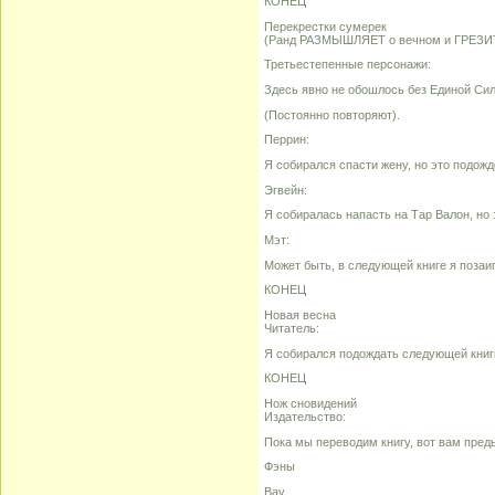
КОНЕЦ
Перекрестки сумерек
(Ранд РАЗМЫШЛЯЕТ о вечном и ГРЕЗИ
Третьестепенные персонажи:
Здесь явно не обошлось без Единой Си
(Постоянно повторяют).
Перрин:
Я собирался спасти жену, но это подожд
Эгвейн:
Я собиралась напасть на Тар Валон, но 
Мэт:
Может быть, в следующей книге я позаи
КОНЕЦ
Новая весна
Читатель:
Я собирался подождать следующей книги
КОНЕЦ
Нож сновидений
Издательство:
Пока мы переводим книгу, вот вам пред
Фэны
Вау...