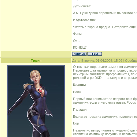
Дети света:
А мы уже давно перевели и выложили в 
Издательство:
Читать с экрана вредно. Потерпите еще
Фэны:
Ок...
КОНЕЦ?
Тирия
Дата: Вторник, 01.04.2008, 15:09 | Сооб
О том, как персонажи заменяют лампоч
Перегоревшая лампочка и процесс вкруч
нехитрым занятием: программисты, псих
ролевой игре D&D — а заодно и в грома
Классы
Воин
Первый воин снимает со второго всю бро
лампочку, если у него есть навык Focus
Паладин
Возлагает руки на лампочку, исцеляет е
Вор
Незаметно выкручивает откуда-нибудь л
ставит на лампочку ловушки и незаметн