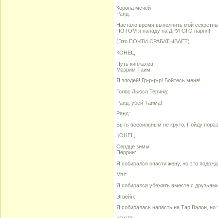
Корона мечей
Ранд:
Настало время выполнить мой секретный
ПОТОМ я нападу на ДРУГОГО парня!
(Это ПОЧТИ СРАБАТЫВАЕТ).
КОНЕЦ
Путь кинжалов
Мазрим Таим:
Я злодей! Гр-р-р-р! Бойтесь меня!
Голос Льюса Терина:
Ранд, убей Таима!
Ранд:
Быть всесильным не круто. Пойду пора
КОНЕЦ
Сердце зимы
Перрин:
Я собирался спасти жену, но это подожд
Мэт:
Я собирался убежать вместе с друзьями
Эгвейн:
Я собиралась напасть на Тар Валон, но 