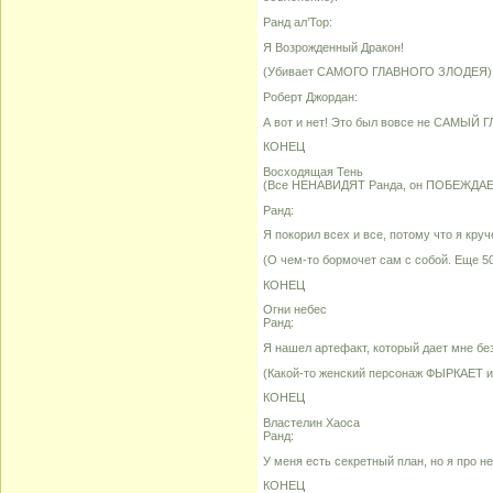
Ранд ал’Тор:
Я Возрожденный Дракон!
(Убивает САМОГО ГЛАВНОГО ЗЛОДЕЯ)
Роберт Джордан:
А вот и нет! Это был вовсе не САМЫЙ 
КОНЕЦ
Восходящая Тень
(Все НЕНАВИДЯТ Ранда, он ПОБЕЖДАЕ
Ранд:
Я покорил всех и все, потому что я круч
(О чем-то бормочет сам с собой. Еще 50
КОНЕЦ
Огни небес
Ранд:
Я нашел артефакт, который дает мне без
(Какой-то женский персонаж ФЫРКАЕТ и
КОНЕЦ
Властелин Хаоса
Ранд:
У меня есть секретный план, но я про не
КОНЕЦ