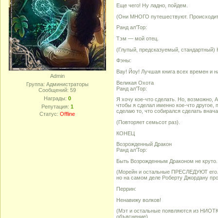
Еще чего! Ну ладно, пойдем.
(Они МНОГО путешествуют. Происходит 
Ранд ал’Тор:
Тэм — мой отец.
(Глупый, предсказуемый, стандартный
Фэны:
Вау! Йоу! Лучшая книга всех времен и н
Admin
Великая Охота
Группа: Администраторы
Ранд ал’Тор:
Сообщений:
59
Награды:
0
Я хочу кое-что сделать. Но, возможно, А
чтобы я сделал именно кое-что другое, 
Репутация:
1
сделаю то, что собирался сделать внача
Статус:
Offline
(Повторяет семьсот раз).
КОНЕЦ
Возрожденный Дракон
Ранд ал’Тор:
Быть Возрожденным Драконом не круто. 
(Морейн и остальные ПРЕСЛЕДУЮТ его.
но на самом деле Роберту Джордану пр
Перрин:
Ненавижу волков!
(Мэт и остальные появляются из НИОТ
объяснение).