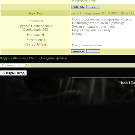
Я поработила мир!
Jeyk_Fox
Дата: Понедельник, 07.04.2008, 16:02 | 
Орк с сожалением смотрит на гномку,
Freelancer
Не помещается гномка в духовку!
Группа: Проверенные
Хуман в подвале точит пилу,
Сообщений:
263
Будет Орку мясо к столу.
Lineage II
Награды:
0
Репутация:
1
Статус:
Offline
Между тьмой и светом...
Форум
»
Общение
»
Юмор
»
Анекдоты, фентэзи
1
Страница
1
из
1
Isien |
Са