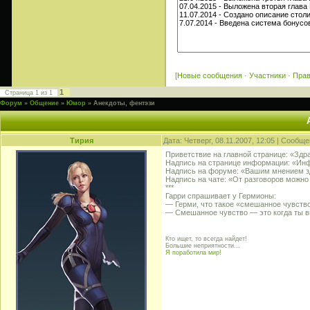
[
Новые сообщения
·
Участники
·
Пра
1
Страница
1
из
1
Форум
»
Общение
»
Юмор
»
Анекдоты, фентэзи
Тирия
Дата: Четверг, 08.11.2007, 12:05 | Сообщ
Приветствие на главной странице: «Здра
Надпись на странице информации: «Инф
Надпись на форуме: «Вашим мнением зд
Надпись на чате: «От разговоров можно
***
Гарри спрашивает у Гермионы:
— Герми, что такое «смешанное чувств
— Смешанное чувство — это когда ты в
Кто ищет, то всегда найдет!
Большие неприятности...
Я поработила мир!