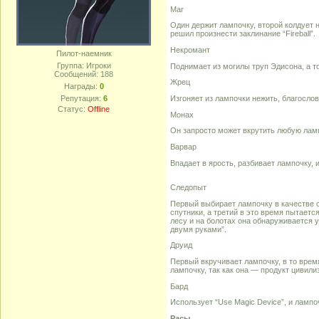
Маг
Один держит лампочку, второй колдует на
решил произнести заклинание “Fireball”.
Некромант
Пилот-наемник
Группа: Игроки
Поднимает из могилы труп Эдисона, а то
Сообщений:
188
Жрец
Награды:
0
Изгоняет из лампочки нежить, благослов
Репутация:
6
Статус:
Offline
Монах
Он запросто может вкрутить любую лам
Варвар
Впадает в ярость, разбивает лампочку, 
Следопыт
Первый выбирает лампочку в качестве с
спутники, а третий в это время пытаетс
лесу и на болотах она обнаруживается у
двумя руками”.
Друид
Первый вкручивает лампочку, в то время
лампочку, так как она — продукт цивили
Бард
Использует “Use Magic Device”, и лампо
Расы