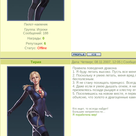
Пилот-наемник
Группа: Игроки
Сообщений:
188
Награды:
0
Репутация:
6
Статус:
Offline
Тирия
Дата: Четверг, 08.11.2007, 12:05 | Сообщ
Правила поведения дракона
1. Я буду летать высоко. Пусть все мен
2. Поскольку я умею летать, меня вряд
бесполезным.
3. Я не стану похищать принцесс. Всегд
4. Даже если я умею дышать огнем, я н
приземлюсь позади рыцаря и хлестну ег
5. Поселившись на новом месте, я перв
объясню, что золото и драгоценные камн
Кто ищет, то всегда найдет!
Большие неприятности...
Я поработила мир!