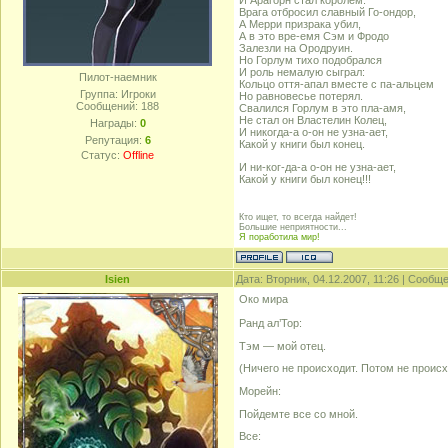
И Арагорн стал королем.
Врага отбросил славный Го-ондор,
А Мерри призрака убил,
А в это вре-емя Сэм и Фродо
Залезли на Ородруин.
Но Горлум тихо подобрался
И роль немалую сыграл:
Пилот-наемник
Кольцо оття-апал вместе с па-альцем
Группа: Игроки
Но равновесье потерял.
Сообщений:
188
Свалился Горлум в это пла-амя,
Не стал он Властелин Колец,
Награды:
0
И никогда-а о-он не узна-ает,
Репутация:
6
Какой у книги был конец.
Статус:
Offline
И ни-ког-да-а о-он не узна-ает,
Какой у книги был конец!!!
Кто ищет, то всегда найдет!
Большие неприятности...
Я поработила мир!
Isien
Дата: Вторник, 04.12.2007, 11:26 | Сообщ
Око мира
Ранд ал’Тор:
Тэм — мой отец.
(Ничего не происходит. Потом не прои
Морейн:
Пойдемте все со мной.
Все: