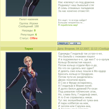
Нас извлекут из-под дракона
Поднимут наш бывалый стяг
И семь отважных паладинов
За нас конечно отомстят.
Пилот-наемник
Кто ищет, то всегда найдет!
Большие неприятности...
Группа: Игроки
Я поработила мир!
Сообщений:
188
Награды:
0
Репутация:
6
Статус:
Offline
Тирия
Дата: Вторник, 04.12.2007, 11:12 | Сообщ
Однажды Гэндальф так устро-о-ил,
Что Бильбо с гномами пошел
И в подземелье-е-е, где жил Г-о-о-орлум
Кольцо Всевластия нашел.
Потом кольцо отдали Фро-о-до,
Но что он сделать мог один?
И девять сме-елых пошли в Мо-ордор
Бросать кольцо в Ородруин.
Потом пути их разделились:
Двоих похитили враги,
А Сэм и Фродо испарились,
А Гэндальф в Мории погиб.
И долго бился древний Ро-охан
Под шквалом гоблинских атак,
Но, слава богу, Гэндальф ожил,
А то б не справились никак.
Тут лес волшебный из тума-ана
И пара хоббитов на нем,
И затопи-или Сарума-ана,