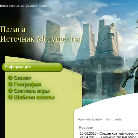
Воскресенье, 09.08.2026, 04:59
Палана
Источник Могущества
Информация
❂ Сюжет
❂ География
❂ Система игры
❂ Шаблон анкеты
Администрация:
Isien, Laeta
Новости