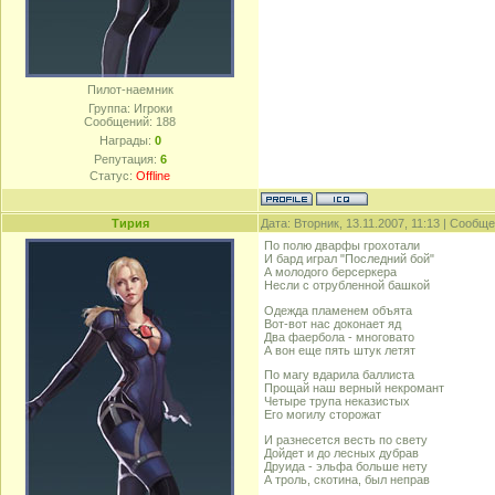
Пилот-наемник
Группа: Игроки
Сообщений:
188
Награды:
0
Репутация:
6
Статус:
Offline
Тирия
Дата: Вторник, 13.11.2007, 11:13 | Сообщ
По полю дварфы грохотали
И бард играл "Последний бой"
А молодого берсеркера
Несли с отрубленной башкой
Одежда пламенем объята
Вот-вот нас доконает яд
Два фаербола - многовато
А вон еще пять штук летят
По магу вдарила баллиста
Прощай наш верный некромант
Четыре трупа неказистых
Его могилу сторожат
И разнесется весть по свету
Дойдет и до лесных дубрав
Друида - эльфа больше нету
А троль, скотина, был неправ